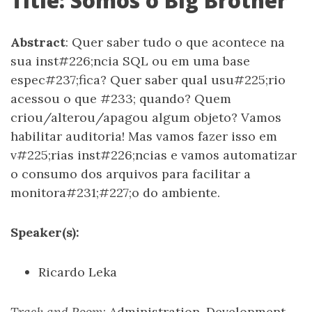
Title: Somos o Big Brother
Abstract
: Quer saber tudo o que acontece na
sua inst#226;ncia SQL ou em uma base
espec#237;fica? Quer saber qual usu#225;rio
acessou o que #233; quando? Quem
criou/alterou/apagou algum objeto? Vamos
habilitar auditoria! Mas vamos fazer isso em
v#225;rias inst#226;ncias e vamos automatizar
o consumo dos arquivos para facilitar a
monitora#231;#227;o do ambiente.
Speaker(s):
Ricardo Leka
Track and Room
: Administration, Development,