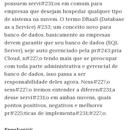
possuem servi#231;os em comum para
empresas que desejam hospedar qualquer tipo
de sistema na nuvem. O termo DBaaS (Database
as a Service) #233; um conceito novo para
banco de dados, basicamente as empresas
devem garantir que seu banco de dados (SQL
Server), seje auto gerenciado pela pr#243;pria
Cloud, n#227;o tendo mais que se preocupar
com toda parte administrativa e gerencial de
banco de dados, isso passa a ser
responsabilidade deles agora. Ness#227;o
sess#227;o iremos entender a diferen#231;a
desse servi#231;o em ambas nuvens, quais
pontos positivos, negativos e melhores
pr#225;ticas de implementa#231;#227;o.
Speaker(s):