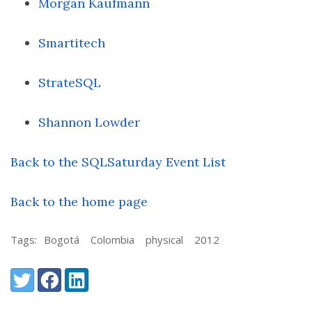
Morgan Kaufmann
Smartitech
StrateSQL
Shannon Lowder
Back to the SQLSaturday Event List
Back to the home page
Tags:
Bogotá
Colombia
physical
2012
Share:
Twitter
Facebook
LinkedIn