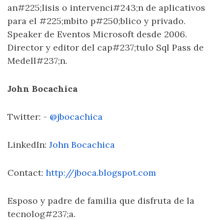
an#225;lisis o intervenci#243;n de aplicativos
para el #225;mbito p#250;blico y privado.
Speaker de Eventos Microsoft desde 2006.
Director y editor del cap#237;tulo Sql Pass de
Medell#237;n.
John Bocachica
Twitter: -
@jbocachica
LinkedIn:
John Bocachica
Contact:
http://jboca.blogspot.com
Esposo y padre de familia que disfruta de la
tecnolog#237;a.